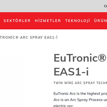
C
EAS1-i
SEKTÖRLER
HIZMETLER
TEKNOLOJI
ÜRÜN
TRONIC® ARC SPRAY EAS1-I
EuTronic®
EAS1-i
TWIN WIRE ARC SPRAY TEC
EuTronic Arc is the highest pr
Arc is an Arc Spray Process u
electric arc.