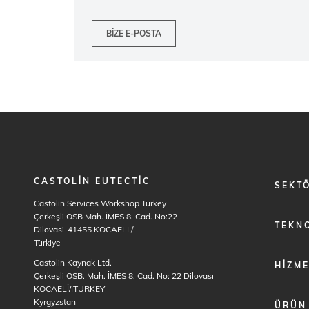
BIZE E-POSTA
CASTOLIN EUTECTIC
FOOTER
SEKT
MENU
Castolin Services Workshop Turkey
1
Çerkeşli OSB Mah. İMES 8. Cad. No:22
TEKNO
Dilovasi-41455 KOCAELI
/
Türkiye
Castolin Kaynak Ltd.
HIZM
Çerkeşli OSB. Mah. İMES 8. Cad. No: 22 Dilovası
KOCAELİ/ITURKEY
Kyrgyzstan
ÜRÜN