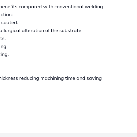
f benefits compared with conventional welding
ction:
 coated.
llurgical alteration of the substrate.
ts.
ing.
ing.
 thickness reducing machining time and saving