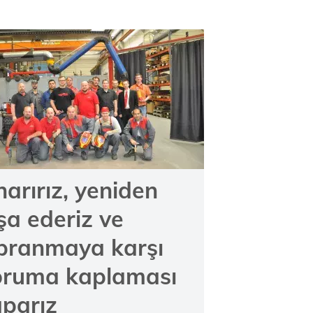
arırız, yeniden
şa ederiz ve
ıpranmaya karşı
oruma kaplaması
parız