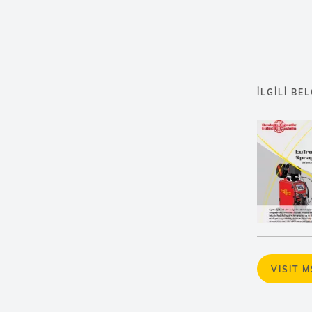
İLGILI BE
VISIT 