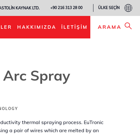
ÜLKE SEÇIN
+90 216 313 28 00
ASTOLIN KAYNAK LTD.
LISTEME EKLE
ARAMA
LER
HAKKIMIZDA
İLETIŞIM
 Arc Spray
HNOLOGY
oductivity thermal spraying process. EuTronic
sing a pair of wires which are melted by an