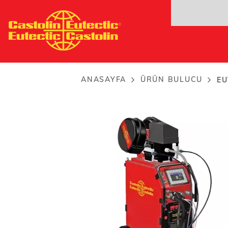
Ana
EuTronic® Arc Spray 
içeriğe
Twin Wire Arc Spray Technology
atla
ANASAYFA
ÜRÜN BULUCU
EU
Breadcrumb