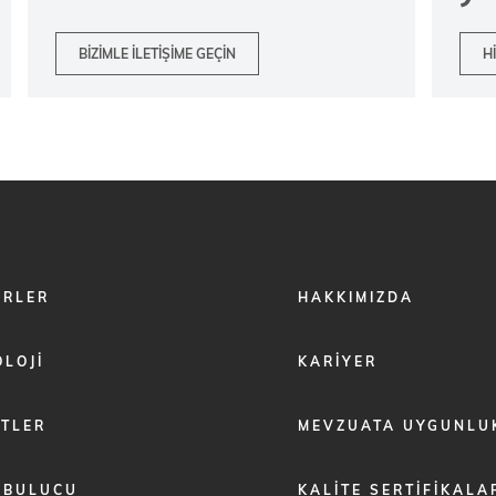
BIZIMLE ILETIŞIME GEÇIN
H
FOOTER
ÖRLER
HAKKIMIZDA
MENU
2
LOJI
KARIYER
ETLER
MEVZUATA UYGUNLU
 BULUCU
KALITE SERTIFIKALA