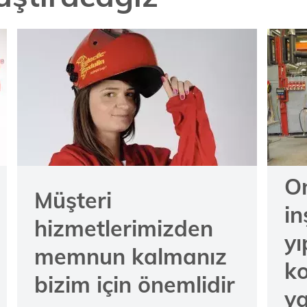
On
Müşteri
in
hizmetlerimizden
y
memnun kalmanız
k
bizim için önemlidir
ya