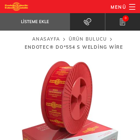
Ana
MENÜ
EnDOtec® DO*554 S welding wire
içeriğe
LISTEME EKLE
For difficult-to-weld steels, thick sections...
0
atla
LISTEME EKLE
ANASAYFA
ÜRÜN BULUCU
Breadcrumb
ENDOTEC® DO*554 S WELDING WIRE