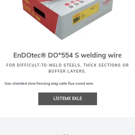
EnDOtec® DO*554 S welding wire
FOR DIFFICULT-TO-WELD STEELS, THICK SECTIONS OR
BUFFER LAYERS.
Gas-shielded slow freezing slag rutile flux-cored wire.
LISTEME EKLE