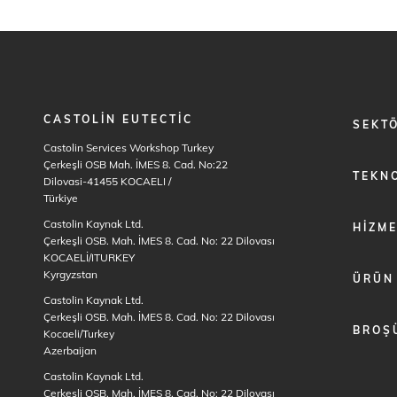
CASTOLIN EUTECTIC
FOOTER
SEKT
MENU
Castolin Services Workshop Turkey
1
Çerkeşli OSB Mah. İMES 8. Cad. No:22
TEKNO
Dilovasi-41455 KOCAELI
/
Türkiye
Castolin Kaynak Ltd.
HIZM
Çerkeşli OSB. Mah. İMES 8. Cad. No: 22 Dilovası
KOCAELİ/ITURKEY
Kyrgyzstan
ÜRÜN
Castolin Kaynak Ltd.
Çerkeşli OSB. Mah. İMES 8. Cad. No: 22 Dilovası
BROŞ
Kocaeli/Turkey
Azerbaijan
Castolin Kaynak Ltd.
Çerkeşli OSB. Mah. İMES 8. Cad. No: 22 Dilovası