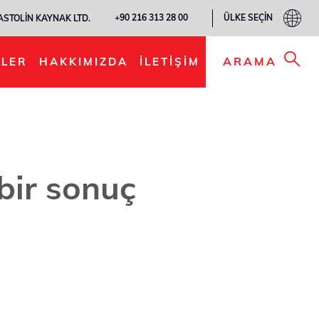
ÜLKE SEÇIN
+90 216 313 28 00
ASTOLIN KAYNAK LTD.
ARAMA
LER
HAKKIMIZDA
İLETIŞIM
bir sonuç