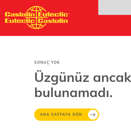
Ana
içeriğe
atla
SONUÇ YOK
Üzgünüz ancak 
bulunamadı.
ANA SAYFAYA DÖN