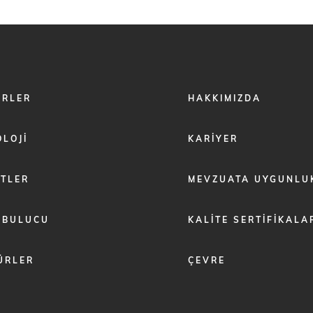
FOOTER
ÖRLER
HAKKIMIZDA
MENU
2
LOJI
KARIYER
ETLER
MEVZUATA UYGUNLU
 BULUCU
KALITE SERTIFIKALA
ÜRLER
ÇEVRE