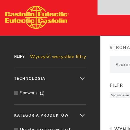
Przejdź
do
treści
Wyszukiwarka produktów
STRON
Brea
Wyczyść wszystkie filtry
FILTRY
TECHNOLOGIA
FILTR
Spawanie
(
1
)
Spawanie me
KATEGORIA PRODUKTÓW
1
WYNI
Urządzenia do spawania
(
1
)