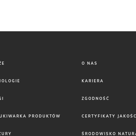
FOOTER
ŻE
O NAS
MENU
2
NOLOGIE
KARIERA
GI
ZGODNOŚĆ
UKIWARKA PRODUKTÓW
CERTYFIKATY JAKOŚC
ZURY
ŚRODOWISKO NATUR