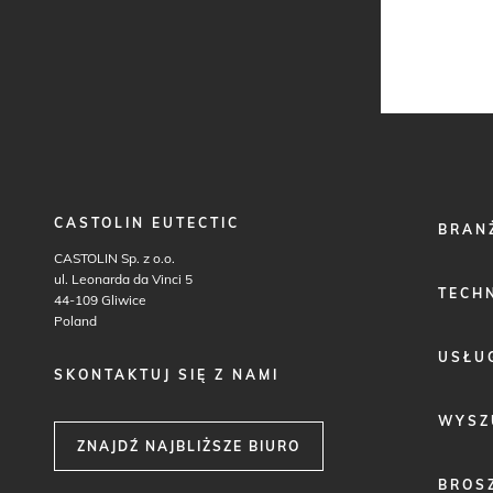
CASTOLIN EUTECTIC
FOOTER
BRAN
MENU
CASTOLIN Sp. z o.o.
1
ul. Leonarda da Vinci 5
TECH
44-109 Gliwice
Poland
USŁU
SKONTAKTUJ SIĘ Z NAMI
WYSZ
ZNAJDŹ NAJBLIŻSZE BIURO
BROS