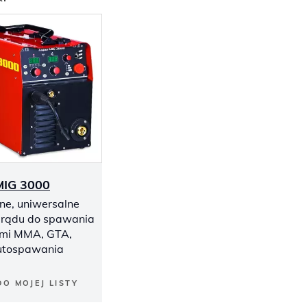
MIG 3000
ne, uniwersalne
prądu do spawania
mi MMA, GTA,
utospawania
DO MOJEJ LISTY