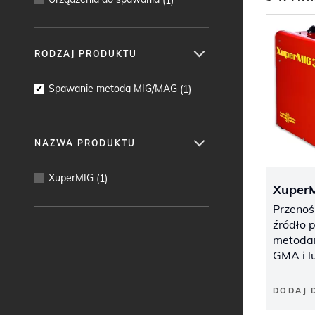
RODZAJ PRODUKTU
Spawanie metodą MIG/MAG
(
1
)
NAZWA PRODUKTU
XuperMIG
(
1
)
Xuper
Przenoś
źródło 
metoda
GMA i l
DODAJ 