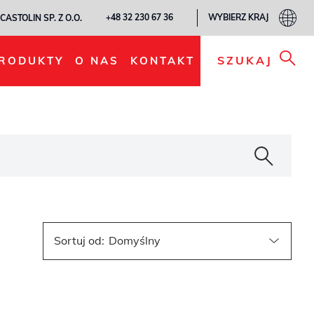
WYBIERZ KRAJ
+48 32 230 67 36
CASTOLIN SP. Z O.O.
SZUKAJ
RODUKTY
O NAS
KONTAKT
Sortuj od
: