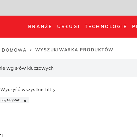
BRANŻE
USŁUGI
TECHNOLOGIE
P
WYSZUKIWARKA PRODUKTÓW
A DOMOWA
dcrumb
Wyczyść wszystkie filtry
×
todą MIG/MAG
KI