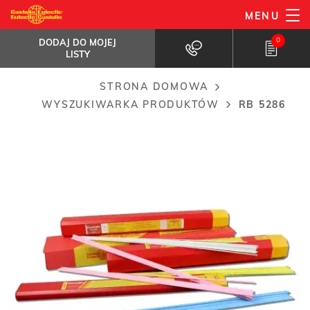
Przejdź
MENU
RB 5286
do
DODAJ DO MOJEJ
Samotopnikujący stop do lutowania
LISTY
0
DODAJ DO MOJEJ
kapilarnego...
treści
LISTY
STRONA DOMOWA
Breadcrumb
WYSZUKIWARKA PRODUKTÓW
RB 5286