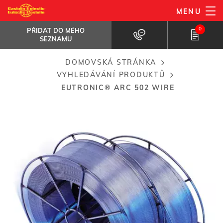
Přejít
MENU
EuTronic® Arc 502 wire
k
PŘIDAT DO MÉHO SEZNAMU
Alloy Fe-Cr-Ti-Si-Mn
0
PŘIDAT DO MÉHO
hlavnímu
SEZNAMU
obsahu
DOMOVSKÁ STRÁNKA
Breadcrumb
VYHLEDÁVÁNÍ PRODUKTŮ
EUTRONIC® ARC 502 WIRE