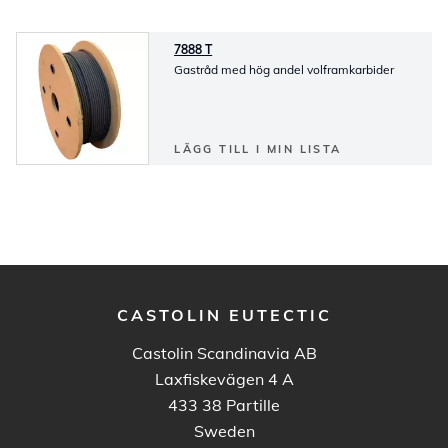
7888 T
Gastråd med hög andel volframkarbider
LÄGG TILL I MIN LISTA
CASTOLIN EUTECTIC
Castolin Scandinavia AB
Laxfiskevägen 4 A
433 38
Partille
Sweden