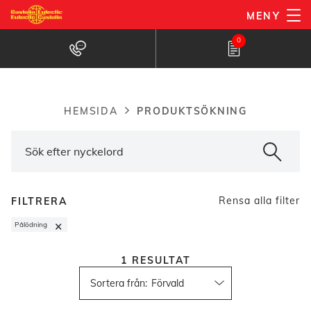
Hoppa
MENY
till
Hitta produkter
0
huvudinnehåll
PRODUKTSÖKNING
HEMSIDA
Breadcrumb
Rensa alla filter
FILTRERA
×
Pålödning
1
RESULTAT
Sortera från
: