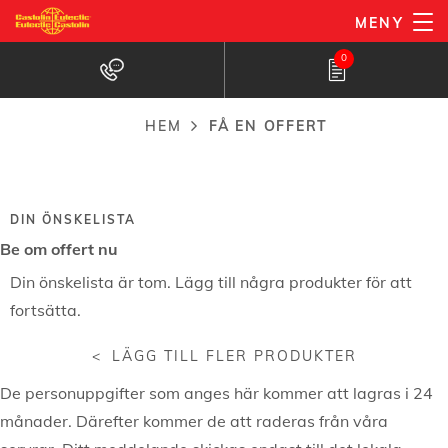
Hoppa
MENY
till
0
huvudinnehåll
Få en offert
HEM
FÅ EN OFFERT
Länkstig
DIN ÖNSKELISTA
Be om offert nu
Wishlist
Din önskelista är tom. Lägg till några produkter för att
fortsätta.
LÄGG TILL FLER PRODUKTER
De personuppgifter som anges här kommer att lagras i 24
månader. Därefter kommer de att raderas från våra