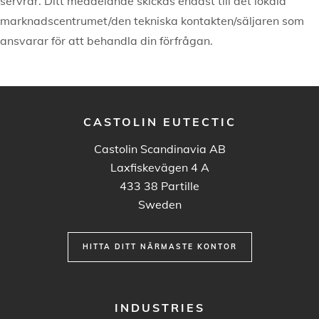
servrar. Ditt meddelande skickas endast till det lokala
marknadscentrumet/den tekniska kontakten/säljaren som
ansvarar för att behandla din förfrågan.
CASTOLIN EUTECTIC
Castolin Scandinavia AB
Laxfiskevägen 4 A
433 38
Partille
Sweden
HITTA DITT NÄRMASTE KONTOR
FOOTER
INDUSTRIES