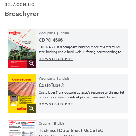
BELÄGGNING
Broschyrer
Wear parts
English
CDP® 4666
CDP® 4666 is a composite material made of a structural
steel backing and a hard weld surfacing, corresponding to
DIN 8555
DOWNLOAD PDF
Wear parts
English
CastoTube®
CastoTubes® are Castolin Eutectic's response to the market
request for erosion-resistant pipe sections and elbows.
DOWNLOAD PDF
Coating
English
Technical Data Sheet MeCaTeC