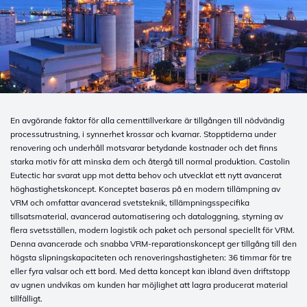
En avgörande faktor för alla cementtillverkare är tillgången till nödvändig
processutrustning, i synnerhet krossar och kvarnar. Stopptiderna under
renovering och underhåll motsvarar betydande kostnader och det finns
starka motiv för att minska dem och återgå till normal produktion. Castolin
Eutectic har svarat upp mot detta behov och utvecklat ett nytt avancerat
höghastighetskoncept. Konceptet baseras på en modern tillämpning av
VRM och omfattar avancerad svetsteknik, tillämpningsspecifika
tillsatsmaterial, avancerad automatisering och dataloggning, styrning av
flera svetsställen, modern logistik och paket och personal speciellt för VRM.
Denna avancerade och snabba VRM-reparationskoncept ger tillgång till den
högsta slipningskapaciteten och renoveringshastigheten: 36 timmar för tre
eller fyra valsar och ett bord. Med detta koncept kan ibland även driftstopp
av ugnen undvikas om kunden har möjlighet att lagra producerat material
tillfälligt.