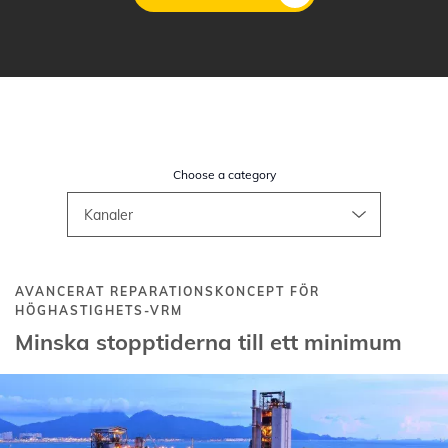
Hoppa
till
huvudinnehåll
Choose a category
AVANCERAT REPARATIONSKONCEPT FÖR
HÖGHASTIGHETS-VRM
Minska stopptiderna till ett minimum