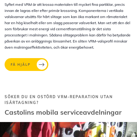
Syftet med VRM är att krossa materialen till mycket fina partiklar, precis
innan de lagras eller efter primär krossning. Komponenterna i vertikala
valskvarnar utsätts för hårt slitage som kan öka markant om råmaterialet
har en hög kiselhalt eller om slagg passerar valsverket. Man vet att den del
som förbrukar mest energi vid cementframställning är det sista
processteget i malningen. Sådana slitageproblem kan därför ha betydande
påverkan av en anläggnings lönsamhet. En sliten VRM-valsprofil minskar
även malningseffektiviteten, och ökar energibehovet.
FÅ HJÄLP
SÖKER DU EN OSTÖRD VRM-REPARATION UTAN
ISÄRTAGNING?
Castolins mobila serviceavdelningar