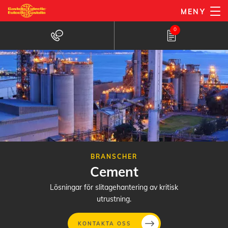
Hoppa
MENY
till
0
huvudinnehåll
BRANSCHER
Cement
Lösningar för slitagehantering av kritisk
utrustning.
KONTAKTA OSS