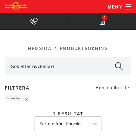
Hoppa
MENY
till
Hitta produkter
0
huvudinnehåll
PRODUKTSÖKNING
HEMSIDA
Breadcrumb
Rensa alla filter
FILTRERA
×
PowerMax
1
RESULTAT
Sortera från
: