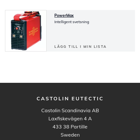
PowerMax
Intelligent svetsning
LÄGG TILL I MIN LISTA
CASTOLIN EUTECTIC
Castolin Scandinavia AB
Laxfiskevägen 4 A
433 38
Partille
Sweden