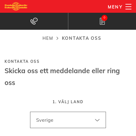
Hoppa
MENY
till
0
huvudinnehåll
HEM
KONTAKTA OSS
Länkstig
KONTAKTA OSS
Skicka oss ett meddelande eller ring
oss
1. VÄLJ LAND