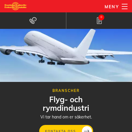
Hoppa
MENY
till
0
huvudinnehåll
BRANSCHER
Flyg- och
rymdindustri
Vi tar hand om er säkerhet.
KONTAKTA OSS