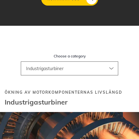
Hoppa
till
huvudinnehåll
Choose a category
ÖKNING AV MOTORKOMPONENTERNAS LIVSLÄNGD
Industrigasturbiner