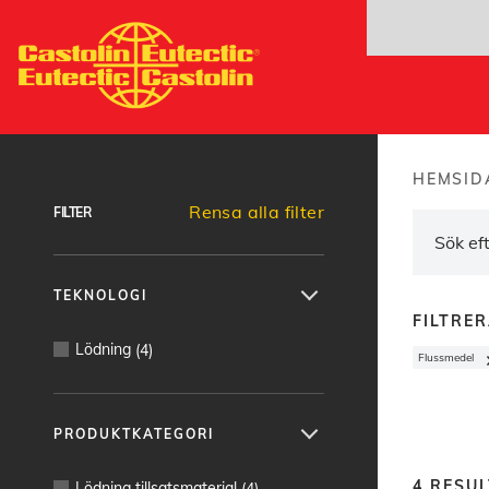
Hoppa
till
huvudinnehåll
Hitta produkter
HEMSID
Brea
Rensa alla filter
FILTER
TEKNOLOGI
FILTRE
Lödning
(
4
)
Flussmedel
PRODUKTKATEGORI
4
RESUL
Lödning tillsatsmaterial
(
4
)