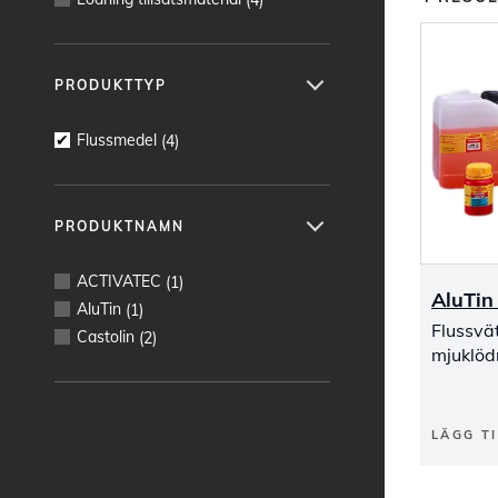
PRODUKTTYP
Flussmedel
(
4
)
PRODUKTNAMN
ACTIVATEC
(
1
)
AluTin
AluTin
(
1
)
Flussvä
Castolin
(
2
)
mjuklöd
LÄGG TI