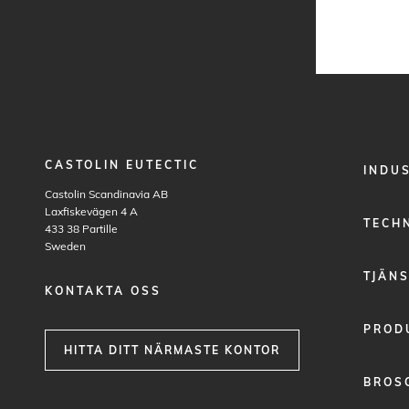
CASTOLIN EUTECTIC
FOOTER
INDU
MENU
Castolin Scandinavia AB
1
Laxfiskevägen 4 A
TECH
433 38
Partille
Sweden
TJÄN
KONTAKTA OSS
PROD
HITTA DITT NÄRMASTE KONTOR
BROS