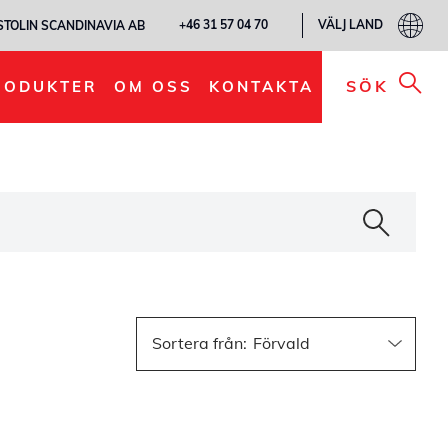
VÄLJ LAND
+46 31 57 04 70
STOLIN SCANDINAVIA AB
SÖK
RODUKTER
OM OSS
KONTAKTA
Sortera från
: