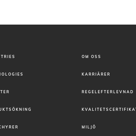
FOOTER
STRIES
OM OSS
MENU
2
NOLOGIES
KARRIÄRER
STER
REGELEFTERLEVNAD
UKTSÖKNING
KVALITETSCERTIFIKA
CHYRER
MILJÖ