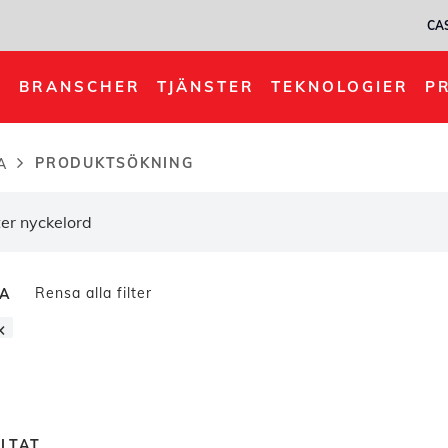
CA
BRANSCHER
TJÄNSTER
TEKNOLOGIER
P
PRODUKTSÖKNING
A
dcrumb
Rensa alla filter
RA
×
LTAT