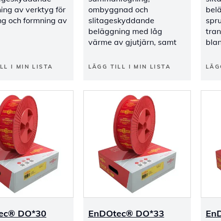
ing av verktyg för
ombyggnad och
bel
ng och formning av
slitageskyddande
spr
beläggning med låg
tran
värme av gjutjärn, samt
blan
LL I MIN LISTA
LÄGG TILL I MIN LISTA
LÄG
ec® DO*30
EnDOtec® DO*33
En