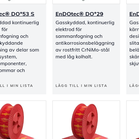
ec® DO*53 S
EnDOtec® DO*29
En
dad kontinuerlig
Gasskyddad, kontinuerlig
Gas
 för
elektrod för
kärn
fogning och
sammanfogning och
des
skyddande
antikorrosionsbeläggning
sli
ing av delar som
av rostfritt CrNiMo-stål
bel
system,
med låg kolhalt.
skär
omponenter,
skju
ommar och
LL I MIN LISTA
LÄGG TILL I MIN LISTA
LÄG