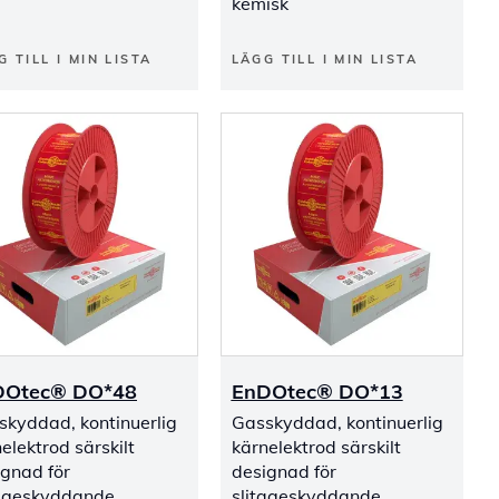
kemisk
G TILL I MIN LISTA
LÄGG TILL I MIN LISTA
DOtec® DO*48
EnDOtec® DO*13
skyddad, kontinuerlig
Gasskyddad, kontinuerlig
elektrod särskilt
kärnelektrod särskilt
ignad för
designad för
tageskyddande
slitageskyddande