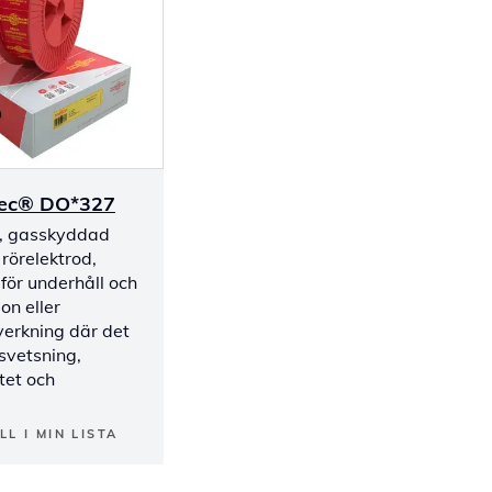
ec® DO*327
v, gasskyddad
rörelektrod,
 för underhåll och
on eller
lverkning där det
svetsning,
itet och
LL I MIN LISTA