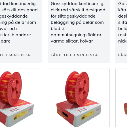
dad kontinuerlig
Gasskyddad kontinuerlig
Gas
 särskilt designad
elektrod särskilt designad
kärn
tageskyddande
för slitageskyddande
des
ing på delar som
beläggning på delar som
sli
uvar och
blad till
belä
rtier, blandare
dammutsugningsfläktar,
rost
apare
varma siktar, kolvar
nick
LL I MIN LISTA
LÄGG TILL I MIN LISTA
LÄG