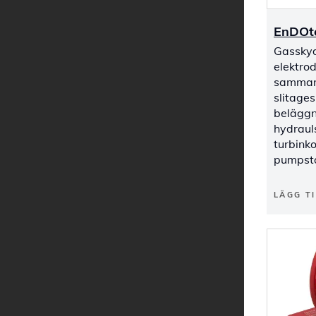
EnDOt
Gasskyd
elektrod
samman
slitage
beläggn
hydraul
turbink
pumpst
LÄGG TI