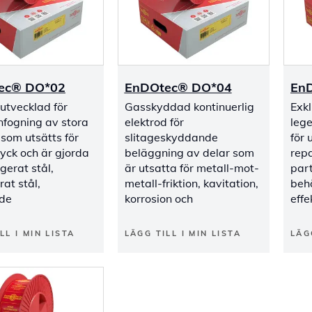
ec® DO*02
EnDOtec® DO*04
En
 utvecklad för
Gasskyddad kontinuerlig
Exk
ogning av stora
elektrod för
lege
 som utsätts för
slitageskyddande
för 
ryck och är gjorda
beläggning av delar som
repa
gerat stål,
är utsatta för metall-mot-
part
at stål,
metall-friktion, kavitation,
beh
ade
korrosion och
effe
LL I MIN LISTA
LÄGG TILL I MIN LISTA
LÄG