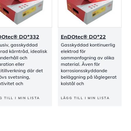
DOtec® DO*332
EnDOtec® DO*22
lusiv, gasskyddad
Gasskyddad kontinuerlig
rad kärntråd, idealisk
elektrod för
underhåll och
sammanfogning av olika
ration eller
material. Även för
itillverkning där det
korrosionsskyddande
övs svetsning,
beläggning på låglegerat
ktivitet och
kolstål och
G TILL I MIN LISTA
LÄGG TILL I MIN LISTA