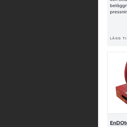
beläggn
pressni
LÄGG TI
EnDOt