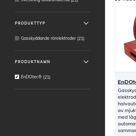
PRODUKTTYP
Gasskyddande rörelektroder
(
21
)
PRODUKTNAMN
EnDOtec®
(
21
)
EnDOt
Gasskyd
elektrod
halvaut
av mjukt
med låg
automat
samman