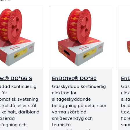
ec® DO*66 S
EnDOtec® DO*80
En
dad kontinuerlig
Gasskyddad kontinuerlig
Gas
 för
elektrod för
elek
omatisk svetsning
slitageskyddande
sli
 kolstål eller stål
beläggning på delar som
bel
 kolhalt, däribland
varma skärblad,
t.ex
iserad
smidesverktyg och
fibr
fogning och
termiska
sam