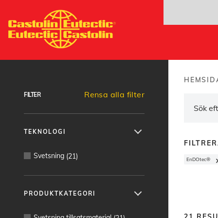
Hoppa
till
huvudinnehåll
Hitta produkter
HEMSID
Brea
Rensa alla filter
FILTER
TEKNOLOGI
FILTRE
Svetsning
(
21
)
EnDOtec®
PRODUKTKATEGORI
21
RESU
Svetsning tillsatsmaterial
(
21
)