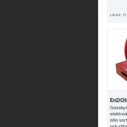
LÄGG TI
EnDOt
Gasskyd
elektrod
alla sor
och sli