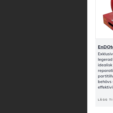
EnDOt
Exklusi
legerad 
idealisk
reparati
partitil
behövs 
effektiv
LÄGG TI