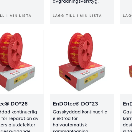
avgradningsverktyg.
LL I MIN LISTA
LÄGG TILL I MIN LISTA
LÄG
ec® DO*26
EnDOtec® DO*23
En
dad kontinuerlig
Gasskyddad kontinuerlig
Gas
 för reparation av
elektrod för
kärn
ters gjutdefekter
halvautomatisk
des
tageskyddande
sammanfogning,
sli