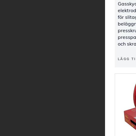
Gasskyd
elektrod
för sli
beläggn
presskr
presspa
och skr
LÄGG TI