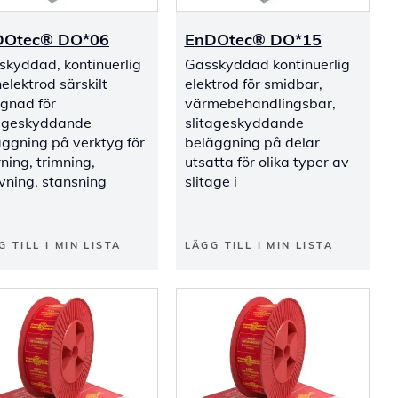
DOtec® DO*06
EnDOtec® DO*15
skyddad, kontinuerlig
Gasskyddad kontinuerlig
elektrod särskilt
elektrod för smidbar,
ignad för
värmebehandlingsbar,
tageskyddande
slitageskyddande
äggning på verktyg för
beläggning på delar
ning, trimning,
utsatta för olika typer av
vning, stansning
slitage i
G TILL I MIN LISTA
LÄGG TILL I MIN LISTA