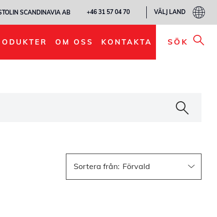
VÄLJ LAND
+46 31 57 04 70
STOLIN SCANDINAVIA AB
SÖK
RODUKTER
OM OSS
KONTAKTA
Sortera från
: