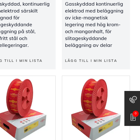
skyddad, kontinuerlig
Gasskyddad kontinuerlig
elektrod särskilt
elektrod med beläggning
ignad för
av icke-magnetisk
tageskyddande
legering med hög krom-
ggning på stål,
och manganhalt, för
fritt stål och
slitageskyddande
ellegeringar.
beläggning av delar
G TILL I MIN LISTA
LÄGG TILL I MIN LISTA
0