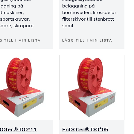
äggning på
beläggning på
utmaskiner,
borrhuvuden, krossdelar,
sportskruvar,
filterskivor till stenbrott
dare, skrapare.
samt
G TILL I MIN LISTA
LÄGG TILL I MIN LISTA
DOtec® DO*11
EnDOtec® DO*05