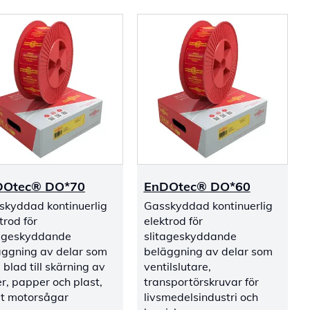
DOtec® DO*70
EnDOtec® DO*60
skyddad kontinuerlig
Gasskyddad kontinuerlig
trod för
elektrod för
tageskyddande
slitageskyddande
äggning av delar som
beläggning av delar som
. blad till skärning av
ventilslutare,
er, papper och plast,
transportörskruvar för
t motorsågar
livsmedelsindustri och