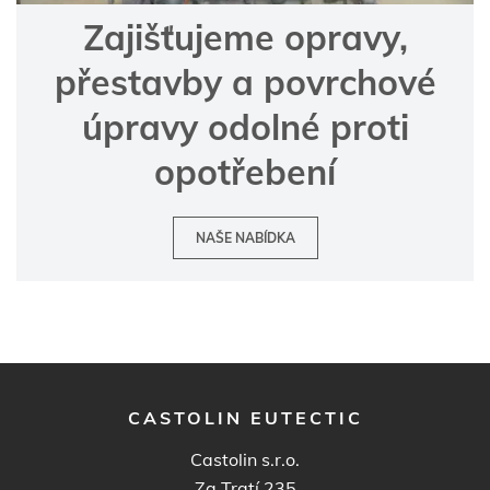
Zajišťujeme opravy,
přestavby a povrchové
úpravy odolné proti
opotřebení
NAŠE NABÍDKA
CASTOLIN EUTECTIC
Castolin s.r.o.
Za Tratí 235