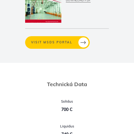
DOWNLOAD PDF
VISIT MSDS PORTAL
Technická Data
Solidus
700 C
Liquidus