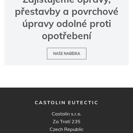
přestavby a povrchové
úpravy odolné proti
opotřebení
NAŠE NABÍDKA
CASTOLIN EUTECTIC
Castolin s.r.o.
Za Tratí 235
Czech Republic