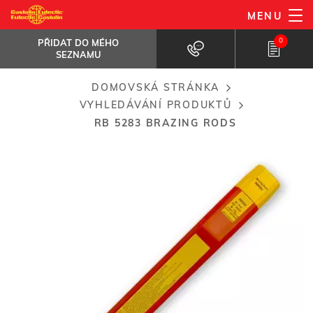
Přejít
MENU
RB 5283 brazing rods
k
PŘIDAT DO MÉHO SEZNAMU
High silver self-fluxing brazing alloy...
0
PŘIDAT DO MÉHO
hlavnímu
SEZNAMU
obsahu
DOMOVSKÁ STRÁNKA
Breadcrumb
VYHLEDÁVÁNÍ PRODUKTŮ
RB 5283 BRAZING RODS