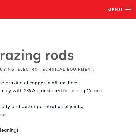
MENU
PŘIDAT DO MÉHO SEZNAMU
razing rods
UBING, ELECTRO-TECHNICAL EQUIPMENT.
he brazing of copper in all positions.
alloy with 2% Ag, designed for joining Cu and
dity and better penetration of joints,
nts.
leaning).