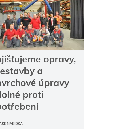
jišťujeme opravy,
řestavby a
ovrchové úpravy
olné proti
potřebení
AŠE NABÍDKA