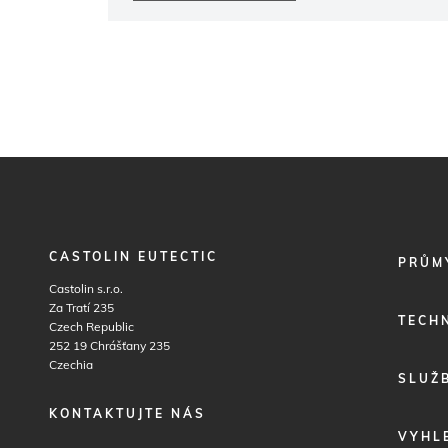
CASTOLIN EUTECTIC
FOOTER
PRŮM
MENU
Castolin s.r.o.
1
Za Tratí 235
TECH
Czech Republic
252 19
Chrášťany 235
Czechia
SLUŽ
KONTAKTUJTE NÁS
VYHL