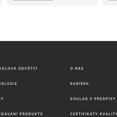
FOOTER
YSLOVÁ ODVĚTVÍ
O NÁS
MENU
2
NOLOGIE
KARIÉRA
BY
SOULAD S PŘEDPISY
EDÁVÁNÍ PRODUKTŮ
CERTIFIKÁTY KVALIT