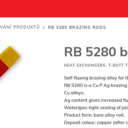
s
..
VÁNÍ PRODUKTŮ
RB 5280 BRAZING RODS
RB 5280 b
HEAT EXCHANGERS, T-BUTT T
Self-fluxing brazing alloy for t
RB 5280 is a Cu P Ag brazing 
Cu alloys.
Ag content gives increased flui
Water/gas-tight sealing of joi
Product form: bare alloy rod.
Deposit colour: copper (after c