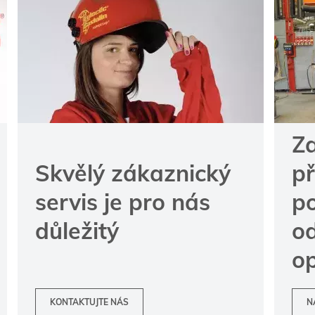
Za
Skvělý zákaznický
p
servis je pro nás
p
důležitý
od
o
KONTAKTUJTE NÁS
N