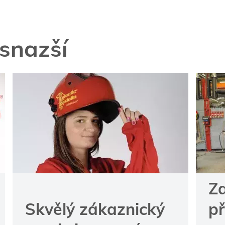
snazší
Za
Skvělý zákaznický
p