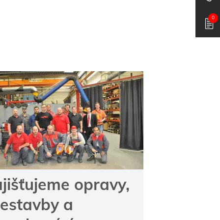
0
jišťujeme opravy,
řestavby a