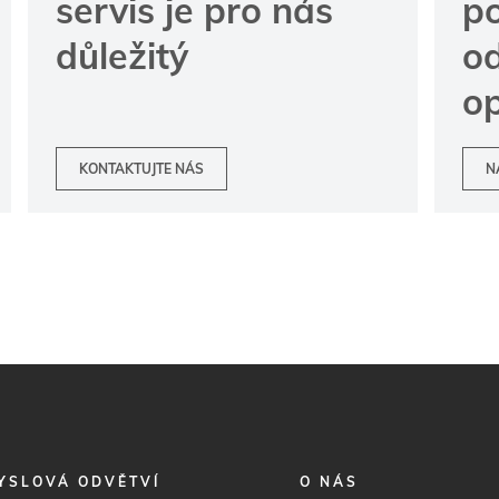
servis je pro nás
p
důležitý
od
o
KONTAKTUJTE NÁS
N
FOOTER
YSLOVÁ ODVĚTVÍ
O NÁS
MENU