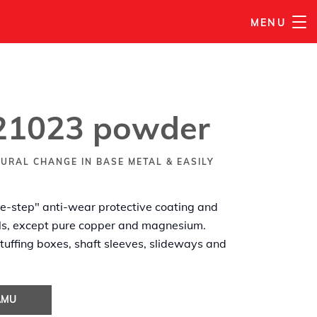
MENU
PŘIDAT DO MÉHO SEZNAMU
21023 powder
URAL CHANGE IN BASE METAL & EASILY
ne-step" anti-wear protective coating and
tals, except pure copper and magnesium.
tuffing boxes, shaft sleeves, slideways and
AMU