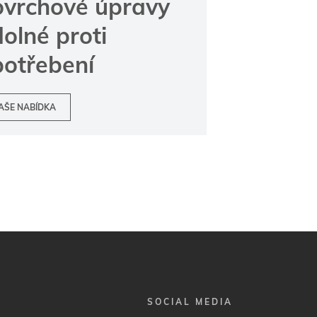
ovrchové úpravy
olné proti
potřebení
AŠE NABÍDKA
SOCIAL MEDIA