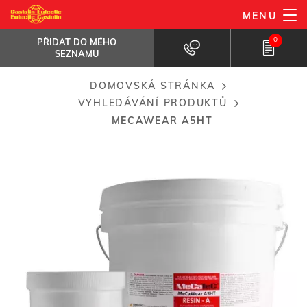
Přejít
MENU
MeCaWear A5HT
k
PŘIDAT DO MÉHO SEZNAMU
A high temperature resistant, high...
0
PŘIDAT DO MÉHO
hlavnímu
SEZNAMU
obsahu
DOMOVSKÁ STRÁNKA
Breadcrumb
VYHLEDÁVÁNÍ PRODUKTŮ
MECAWEAR A5HT