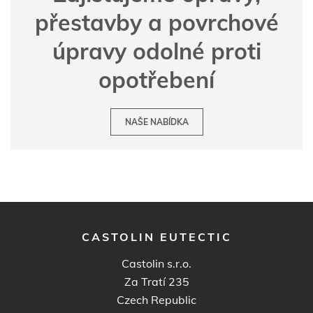
přestavby a povrchové
úpravy odolné proti
opotřebení
NAŠE NABÍDKA
CASTOLIN EUTECTIC
Castolin s.r.o.
Za Tratí 235
Czech Republic