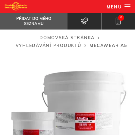
Přejít
MENU
MeCaWear A5
k
PŘIDAT DO MÉHO SEZNAMU
A high performance paste grade...
0
PŘIDAT DO MÉHO
hlavnímu
SEZNAMU
obsahu
DOMOVSKÁ STRÁNKA
Breadcrumb
VYHLEDÁVÁNÍ PRODUKTŮ
MECAWEAR A5