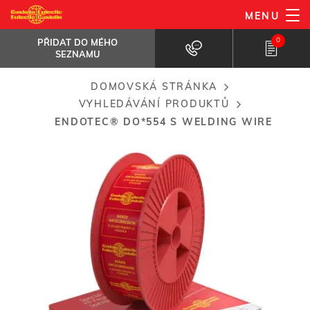
Přejít
MENU
EnDOtec® DO*554 S welding
k
wire
PŘIDAT DO MÉHO
SEZNAMU
0
PŘIDAT DO MÉHO
hlavnímu
For difficult-to-weld steels, thick sections...
SEZNAMU
obsahu
DOMOVSKÁ STRÁNKA
Breadcrumb
VYHLEDÁVÁNÍ PRODUKTŮ
ENDOTEC® DO*554 S WELDING WIRE