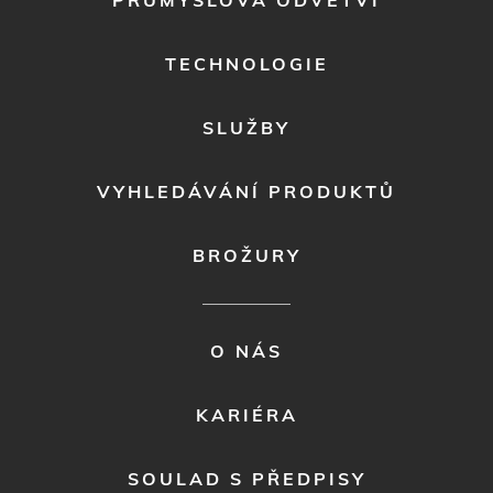
PRŮMYSLOVÁ ODVĚTVÍ
MENU
1
TECHNOLOGIE
SLUŽBY
VYHLEDÁVÁNÍ PRODUKTŮ
BROŽURY
FOOTER
O NÁS
MENU
2
KARIÉRA
SOULAD S PŘEDPISY