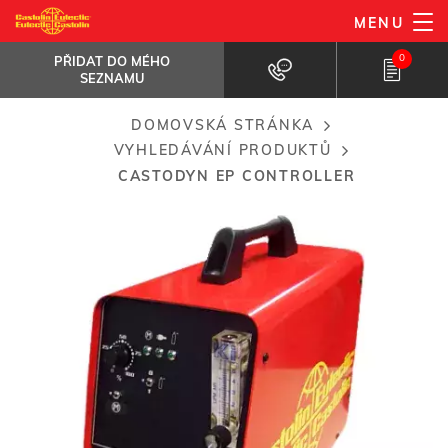
Přejít
MENU
CastoDyn EP Controller
k
PŘIDAT DO MÉHO SEZNAMU
Motor-Controller for the powder feeder...
0
PŘIDAT DO MÉHO
hlavnímu
SEZNAMU
obsahu
DOMOVSKÁ STRÁNKA
Breadcrumb
VYHLEDÁVÁNÍ PRODUKTŮ
CASTODYN EP CONTROLLER