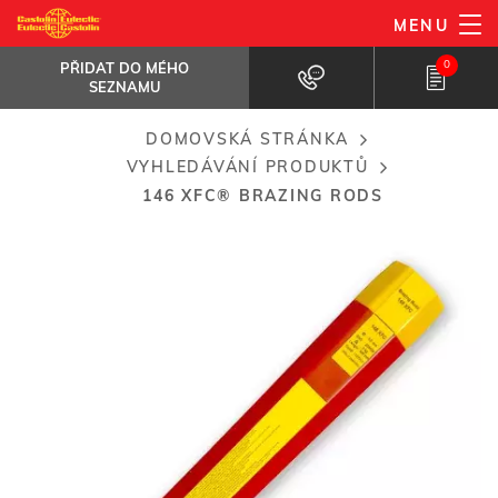
Přejít
MENU
146 XFC® brazing rods
k
PŘIDAT DO MÉHO SEZNAMU
Ideal for jobs with restricted...
0
PŘIDAT DO MÉHO
hlavnímu
SEZNAMU
obsahu
DOMOVSKÁ STRÁNKA
Breadcrumb
VYHLEDÁVÁNÍ PRODUKTŮ
146 XFC® BRAZING RODS