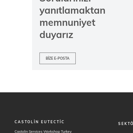
yanıtlamaktan
memnuniyet
duyarız
BIZE E-POSTA
CASTOLIN EUTECTIC
FOOTER
SEKT
MENU
Castolin Services Workshop Turkey
1