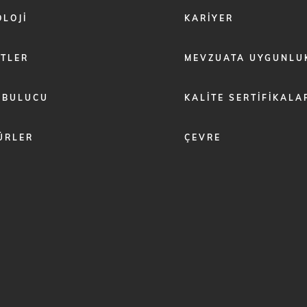
LOJI
KARIYER
ETLER
MEVZUATA UYGUNLU
 BULUCU
KALITE SERTIFIKALA
ÜRLER
ÇEVRE