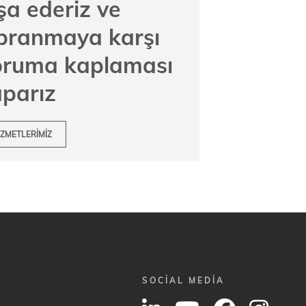
şa ederiz ve
ıpranmaya karşı
oruma kaplaması
parız
IZMETLERIMIZ
SOCIAL MEDIA