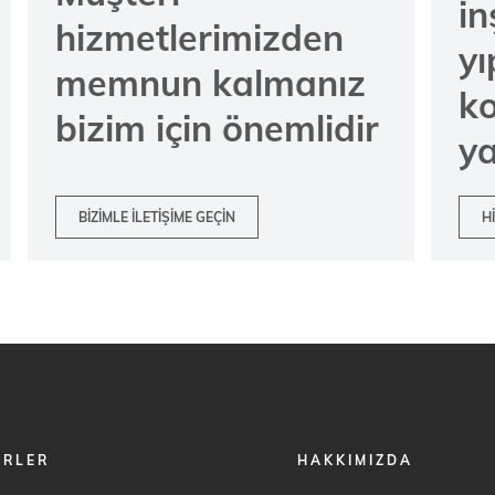
in
hizmetlerimizden
y
memnun kalmanız
k
bizim için önemlidir
ya
BIZIMLE ILETIŞIME GEÇIN
H
FOOTER
ÖRLER
HAKKIMIZDA
MENU
2