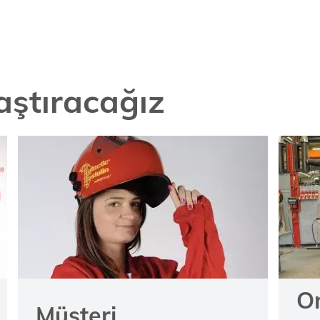
laştıracağız
On
Müşteri