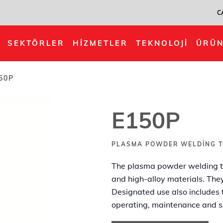
C
SEKTÖRLER
HIZMETLER
TEKNOLOJI
ÜRÜN
50P
E150P
PLASMA POWDER WELDING T
The plasma powder welding to
and high-alloy materials. The
Designated use also includes 
operating, maintenance and se