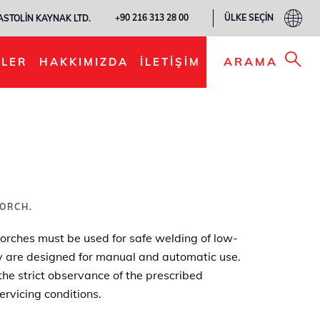
ÜLKE SEÇIN
+90 216 313 28 00
ASTOLIN KAYNAK LTD.
LISTEME EKLE
ARAMA
LER
HAKKIMIZDA
İLETIŞIM
ORCH.
rches must be used for safe welding of low-
y are designed for manual and automatic use.
the strict observance of the prescribed
rvicing conditions.