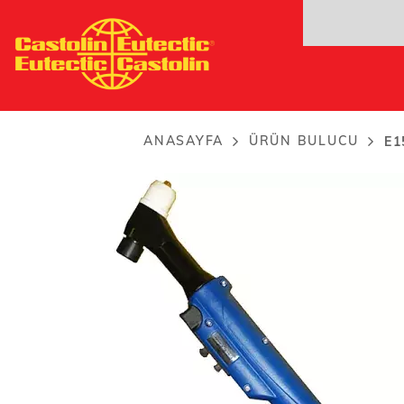
Ana
E150P
içeriğe
Plasma powder welding torch.
atla
ANASAYFA
ÜRÜN BULUCU
E1
Breadcrumb