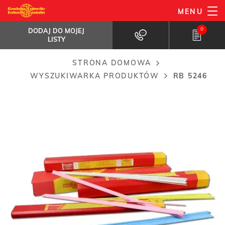
Przejdź
MENU
RB 5246
do
DODAJ DO MOJEJ LISTY
Samotopnikujący stop do lutowania miedzi...
0
DODAJ DO MOJEJ
treści
LISTY
STRONA DOMOWA
Breadcrumb
WYSZUKIWARKA PRODUKTÓW
RB 5246