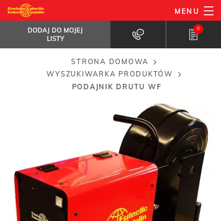
Przejdź
MENU
Podajnik drutu WF
do
DODAJ DO MOJEJ LISTY
Podajnik drutu WF współpracuje bezpośrednio...
0
DODAJ DO MOJEJ
treści
LISTY
STRONA DOMOWA
Breadcrumb
WYSZUKIWARKA PRODUKTÓW
PODAJNIK DRUTU WF