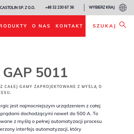
WYBIERZ KRAJ
+48 32 230 67 36
CASTOLIN SP. Z O.O.
DODAJ DO MOJEJ LISTY
SZUKAJ
RODUKTY
O NAS
KONTAKT
® GAP 5011
 Z CAŁEJ GAMY ZAPROJEKTOWANE Z MYŚLĄ O
CESU.
ic jest najmocniejszym urządzeniem z całej
 prądami dochodzącymi nawet do 500 A. To
owane z myślą o pełnej automatyzacji procesu
erzony interfejs automatyzacji, który