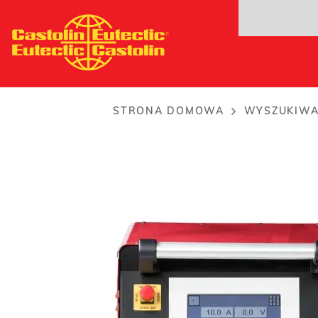
Przejdź
EuTronic® GAP 5011
do
Najmocniejsze urządzenie z całej gamy...
treści
STRONA DOMOWA
WYSZUKIW
Breadcrumb