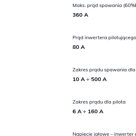
Maks. prąd spawania (60%
360 A
Prąd inwertera pilotująceg
80 A
Zakres prądu spawania dla
10 A ÷ 500 A
Zakres prądu dla pilota
6 A ÷ 160 A
Napięcie jałowe – inwerter