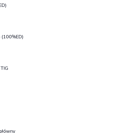
ED)
o (100%ED)
 TIG
 główny