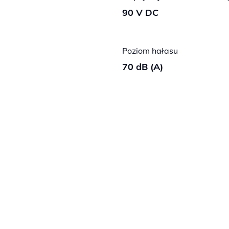
90 V DC
Poziom hałasu
70 dB (A)