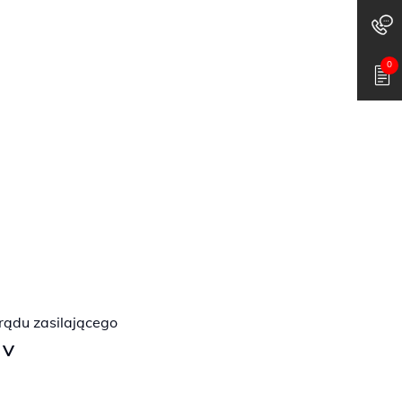
0
rądu zasilającego
 V