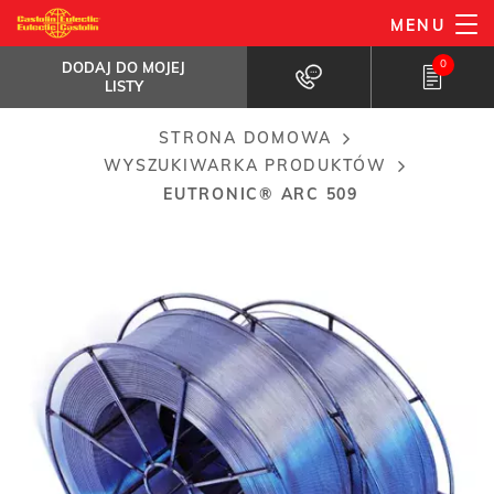
Przejdź
MENU
EuTronic® Arc 509
do
DODAJ DO MOJEJ LISTY
Stop Fe-Cr-Al-Mo
0
DODAJ DO MOJEJ
treści
LISTY
STRONA DOMOWA
Breadcrumb
WYSZUKIWARKA PRODUKTÓW
EUTRONIC® ARC 509