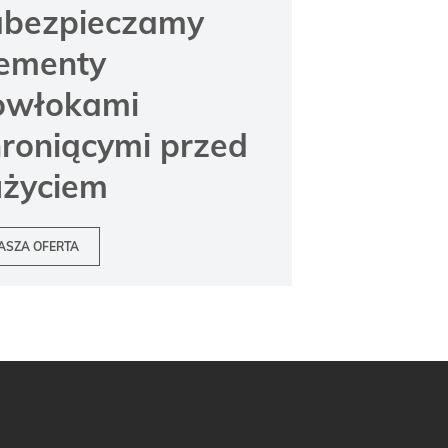
abezpieczamy
lementy
owłokami
hroniącymi przed
użyciem
ASZA OFERTA