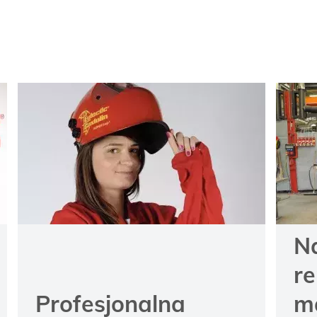
N
r
Profesjonalna
m