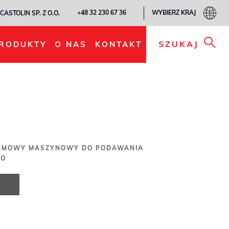
WYBIERZ KRAJ
+48 32 230 67 36
CASTOLIN SP. Z O.O.
DODAJ DO MOJEJ LISTY
SZUKAJ
RODUKTY
O NAS
KONTAKT
ZMOWY MASZYNOWY DO PODAWANIA
GO