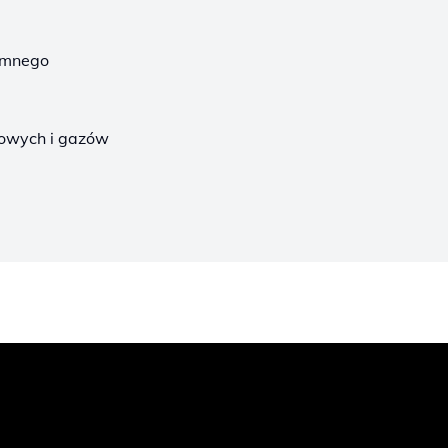
imnego
owych i gazów