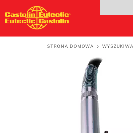
Przejdź
E52
do
Uniwersalny uchwyt plazmowy maszynowy do...
treści
STRONA DOMOWA
WYSZUKIW
Breadcrumb