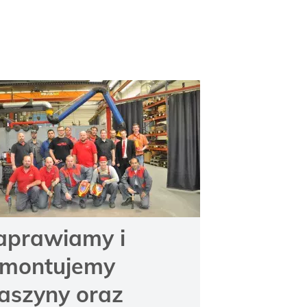
aprawiamy i
emontujemy
aszyny oraz