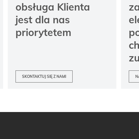
obsługa Klienta
z
jest dla nas
e
priorytetem
p
c
z
SKONTAKTUJ SIĘ Z NAMI
N