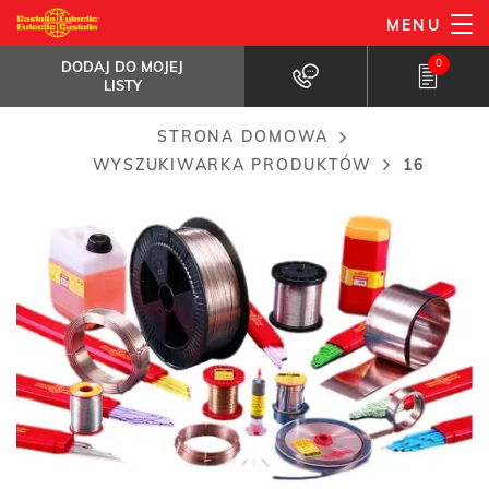
Przejdź
MENU
16
do
DODAJ DO MOJEJ LISTY
Stop Cu-Zn-Ni-Ag w postaci pałeczek...
0
DODAJ DO MOJEJ
treści
LISTY
STRONA DOMOWA
Breadcrumb
WYSZUKIWARKA PRODUKTÓW
16