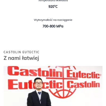
Temperatura likwidusu
920°C
Wytrzymałość na rozciąganie
700-800 MPa
CASTOLIN EUTECTIC
Z nami łatwiej