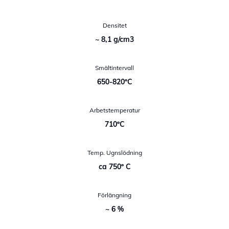
Densitet
~ 8,1 g/cm3
Smältintervall
650-820ºC
Arbetstemperatur
710ºC
Temp. Ugnslödning
ca 750º C
Förlängning
~ 6 %