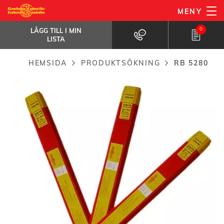
Hoppa
MENY
RB 5280
till
LÄGG TILL I MIN LISTA
Tunnflytande silver-fosforkopparlod (2 % Ag)
0
LÄGG TILL I MIN
huvudinnehåll
LISTA
HEMSIDA
PRODUKTSÖKNING
RB 5280
Breadcrumb