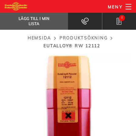
Hoppa
MENY
Eutalloy® RW 12112
till
LÄGG TILL I MIN
Legeringspulver för slitageskyddande beläggning
LISTA
0
LÄGG TILL I MIN
på...
huvudinnehåll
LISTA
HEMSIDA
PRODUKTSÖKNING
Breadcrumb
EUTALLOY® RW 12112