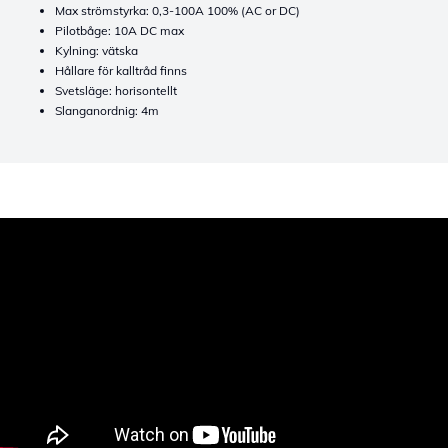
Max strömstyrka: 0,3-100A 100% (AC or DC)
Pilotbåge: 10A DC max
Kylning: vätska
Hållare för kalltråd finns
Svetsläge: horisontellt
Slanganordnig: 4m