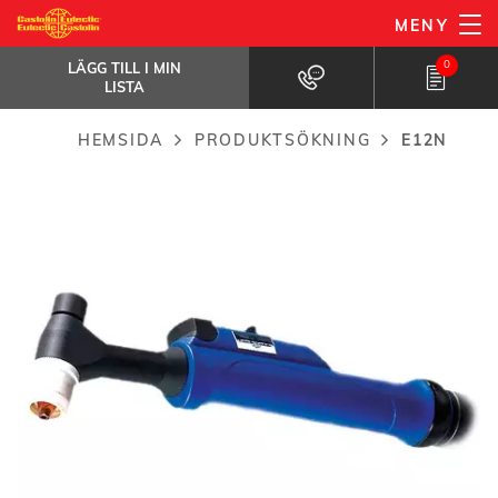
Hoppa
MENY
E12N
till
LÄGG TILL I MIN LISTA
Manuell brännare för plasma- och...
0
LÄGG TILL I MIN
huvudinnehåll
LISTA
HEMSIDA
PRODUKTSÖKNING
E12N
Breadcrumb