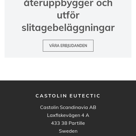
återuppbygger och
utför
slitagebeläggningar
VÅRA ERBJUDANDEN
CASTOLIN EUTECTIC
Castolin Scandinavia AB
Laxfiskevägen 4 A
433 38
Partille
Sweden