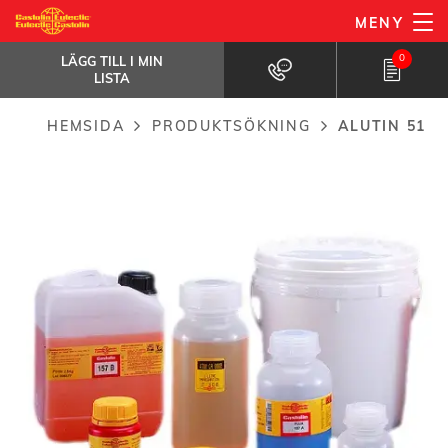
Hoppa
MENY
AluTin 51
till
LÄGG TILL I MIN LISTA
Flussvätska för mjuklödning.
0
LÄGG TILL I MIN
huvudinnehåll
LISTA
HEMSIDA
PRODUKTSÖKNING
ALUTIN 51
Breadcrumb