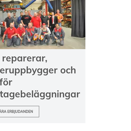
 reparerar,
teruppbygger och
för
itagebeläggningar
ÅRA ERBJUDANDEN