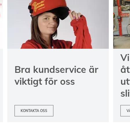
Vi
Bra kundservice är
å
viktigt för oss
ut
sl
KONTAKTA OSS
V