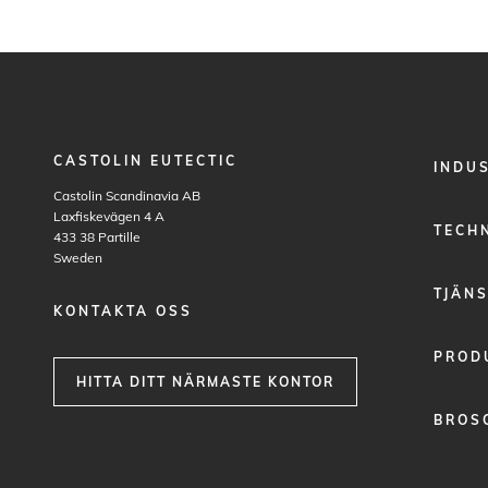
CASTOLIN EUTECTIC
FOOTER
INDU
MENU
Castolin Scandinavia AB
1
Laxfiskevägen 4 A
TECH
433 38
Partille
Sweden
TJÄN
KONTAKTA OSS
PROD
HITTA DITT NÄRMASTE KONTOR
BROS