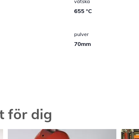
vätska
655 °C
pulver
70mm
t för dig