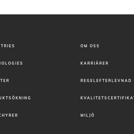
FOOTER
STRIES
OM OSS
MENU
2
NOLOGIES
KARRIÄRER
STER
REGELEFTERLEVNAD
UKTSÖKNING
KVALITETSCERTIFIKA
CHYRER
MILJÖ