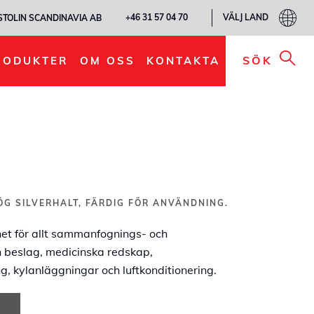
VÄLJ LAND
+46 31 57 04 70
STOLIN SCANDINAVIA AB
LÄGG TILL I MIN LISTA
SÖK
RODUKTER
OM OSS
KONTAKTA
G SILVERHALT, FÄRDIG FÖR ANVÄNDNING.
t för allt sammanfognings- och
h beslag, medicinska redskap,
g, kylanläggningar och luftkonditionering.