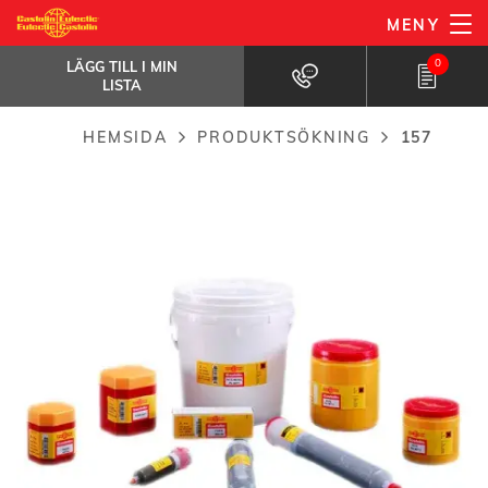
Hoppa
MENY
157
till
LÄGG TILL I MIN LISTA
Blyfri tennlödning för kapillärlödning vid...
0
LÄGG TILL I MIN
huvudinnehåll
LISTA
HEMSIDA
PRODUKTSÖKNING
157
Breadcrumb