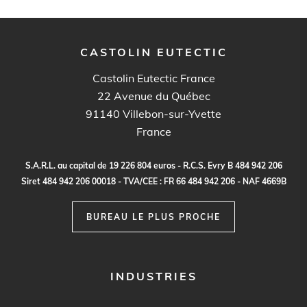
CASTOLIN EUTECTIC
Castolin Eutectic France
22 Avenue du Québec
91140
Villebon-sur-Yvette
France
S.
A
.R.
L
.
a
u c
a
p
it
a
l
d
e
1
9
2
2
6
80
4
e
ur
o
s - R.
C
.
S
.
E
vr
y B
4
8
4
9
4
2
20
6
S
i
re
t
48
4
9
4
2
2
0
6
0
0
0
1
8 -
TVA
/C
E
E :
F
R
6
6
48
4
9
4
2
2
0
6 - N
A
F
4
6
69
B
BUREAU LE PLUS PROCHE
FOOTER
INDUSTRIES
MENU
1