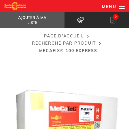
Aller
MENU
MeCaFix© 100 Express
au
AJOUTER À MA LISTE
Pâte à durcissement rapide pour...
0
AJOUTER À MA
contenu
LISTE
principal
PAGE D'ACCUEIL
Breadcrumb
RECHERCHE PAR PRODUIT
MECAFIX© 100 EXPRESS