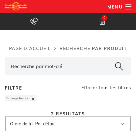
Aller
MENU
au
Recherche de produits
0
contenu
principal
RECHERCHE PAR PRODUIT
PAGE D'ACCUEIL
Breadcrumb
Effacer tous les filtres
FILTRE
×
Brasage tendre
2
RÉSULTATS
Ordre de tri
: