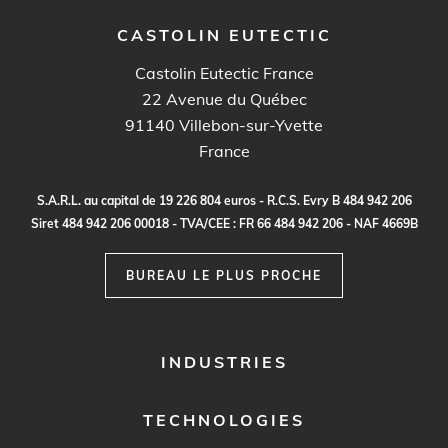
CASTOLIN EUTECTIC
Castolin Eutectic France
22 Avenue du Québec
91140
Villebon-sur-Yvette
France
S.
A
.R.
L
.
a
u c
a
p
it
a
l
d
e
1
9
2
2
6
80
4
e
ur
o
s - R.
C
.
S
.
E
vr
y B
4
8
4
9
4
2
20
6
S
i
re
t
48
4
9
4
2
2
0
6
0
0
0
1
8 -
TVA
/C
E
E :
F
R
6
6
48
4
9
4
2
2
0
6 - N
A
F
4
6
69
B
BUREAU LE PLUS PROCHE
FOOTER
INDUSTRIES
MENU
1
TECHNOLOGIES