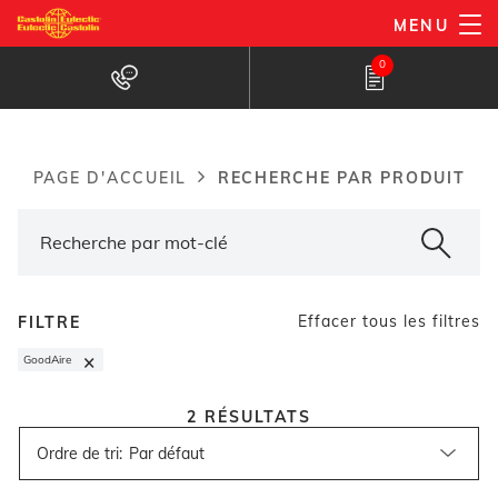
Aller
MENU
au
Recherche de produits
0
contenu
principal
RECHERCHE PAR PRODUIT
PAGE D'ACCUEIL
Breadcrumb
Effacer tous les filtres
FILTRE
×
GoodAire
2
RÉSULTATS
Ordre de tri
: