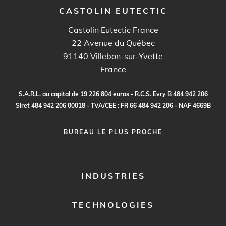
CASTOLIN EUTECTIC
Castolin Eutectic France
22 Avenue du Québec
91140
Villebon-sur-Yvette
France
S.
A
.R.
L
.
a
u c
a
p
it
a
l
d
e
1
9
2
2
6
80
4
e
ur
o
s - R.
C
.
S
.
E
vr
y B
4
8
4
9
4
2
20
6
S
i
re
t
48
4
9
4
2
2
0
6
0
0
0
1
8 -
TVA
/C
E
E :
F
R
6
6
48
4
9
4
2
2
0
6 - N
A
F
4
6
69
B
BUREAU LE PLUS PROCHE
FOOTER
INDUSTRIES
MENU
1
TECHNOLOGIES