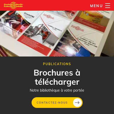
Aller
MENU
au
contenu
principal
PUBLICATIONS
Brochures à
télécharger
Notre bibliothèque à votre portée
CONTACTEZ-NOUS