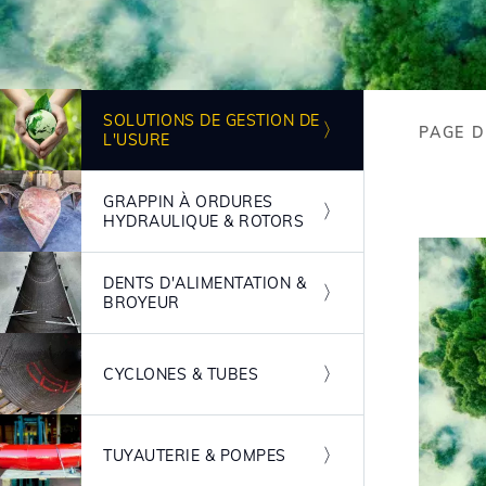
Image
SOLUTIONS DE GESTION DE
PAGE D
L'USURE
Bre
Image
GRAPPIN À ORDURES
HYDRAULIQUE & ROTORS
Image
DENTS D'ALIMENTATION &
BROYEUR
Image
CYCLONES & TUBES
Image
TUYAUTERIE & POMPES