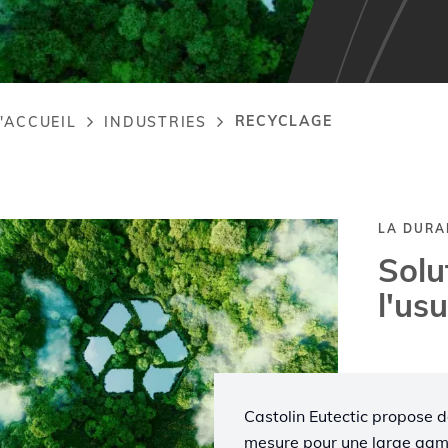
RECYCLAGE
'ACCUEIL
INDUSTRIES
adcrumb
LA DURA
Solu
l'us
Castolin Eutectic propose de
mesure pour une large gamm