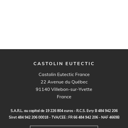
CASTOLIN EUTECTIC
Castolin Eutectic France
22 Avenue du Québec
91140
Villebon-sur-Yvette
France
S.
A
.R.
L
.
a
u c
a
p
it
a
l
d
e
1
9
2
2
6
80
4
e
ur
o
s - R.
C
.
S
.
E
vr
y B
4
8
4
9
4
2
20
6
S
i
re
t
48
4
9
4
2
2
0
6
0
0
0
1
8 -
TVA
/C
E
E :
F
R
6
6
48
4
9
4
2
2
0
6 - N
A
F
4
6
69
B