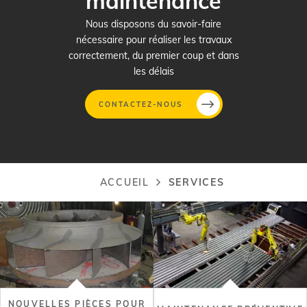
maintenance
Nous disposons du savoir-faire
nécessaire pour réaliser les travaux
correctement, du premier coup et dans
les délais
CONTACTEZ-NOUS
Aller
au
contenu
ACCUEIL
SERVICES
Fil
principal
d'Ariane
NOUVELLES PIÈCES POUR