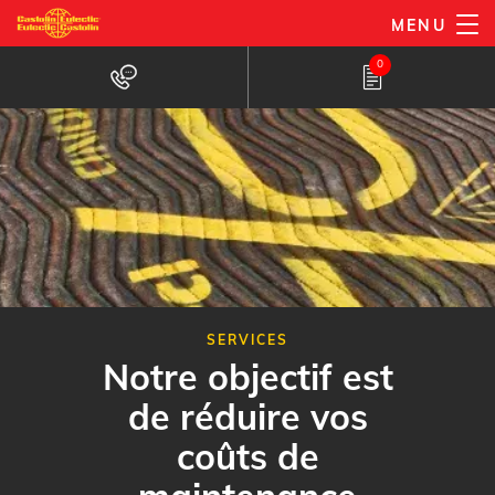
Aller
MENU
au
0
contenu
principal
SERVICES
Notre objectif est
de réduire vos
coûts de