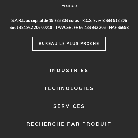
France
S.
A
.R.
L
.
a
u c
a
p
it
a
l
d
e
1
9
2
2
6
80
4
e
ur
o
s - R.
C
.
S
.
E
vr
y B
4
8
4
9
4
2
20
6
S
i
re
t
48
4
9
4
2
2
0
6
0
0
0
1
8 -
TVA
/C
E
E :
F
R
6
6
48
4
9
4
2
2
0
6 - N
A
F
4
6
69
B
BUREAU LE PLUS PROCHE
FOOTER
INDUSTRIES
MENU
1
TECHNOLOGIES
SERVICES
RECHERCHE PAR PRODUIT