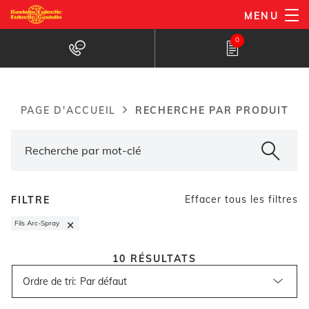
Aller
MENU
au
Recherche de produits
0
contenu
principal
RECHERCHE PAR PRODUIT
PAGE D'ACCUEIL
Breadcrumb
Effacer tous les filtres
FILTRE
×
Fils Arc-Spray
10
RÉSULTATS
Ordre de tri
: