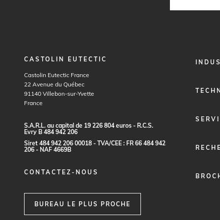
CASTOLIN EUTECTIC
FOOTER
INDU
MENU
Castolin Eutectic France
1
22 Avenue du Québec
TECH
91140
Villebon-sur-Yvette
France
SERV
S.
A
.R.
L
.
a
u c
a
p
it
a
l
d
e
1
9
2
2
6
80
4
e
ur
o
s - R.
C
.
S
.
E
vr
y B
4
8
4
9
4
2
20
6
S
i
re
t
48
4
9
4
2
2
0
6
0
0
0
1
8 -
TVA
/C
E
E :
F
R
6
6
48
4
9
4
2
RECH
2
0
6 - N
A
F
4
6
69
B
CONTACTEZ-NOUS
BROC
BUREAU LE PLUS PROCHE