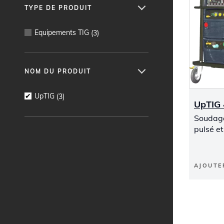
TYPE DE PRODUIT
Equipements TIG
(
3
)
NOM DU PRODUIT
UpTIG
(
3
)
UpTIG
Soudage
pulsé e
AJOUTE