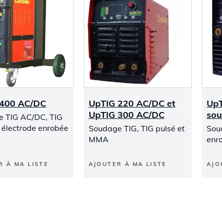
 400 AC/DC
UpTIG 220 AC/DC et
UpT
UpTIG 300 AC/DC
so
 TIG AC/DC, TIG
t électrode enrobée
Soudage TIG, TIG pulsé et
Sou
MMA
enr
R À MA LISTE
AJOUTER À MA LISTE
AJO