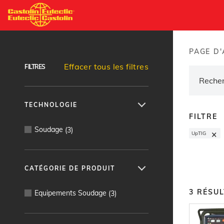
Aller
au
Recherche de produits
contenu
principal
PAGE D'
Brea
Effacer tous les filtres
FILTRES
TECHNOLOGIE
FILTRE
Soudage
(
3
)
×
UpTIG
CATÉGORIE DE PRODUIT
3
RÉSUL
Equipements Soudage
(
3
)