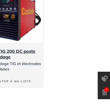
IG 200 DC poste
udage
dage TIG et électrodes
obées
UTER À MA LISTE
0