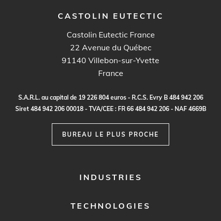
CASTOLIN EUTECTIC
Castolin Eutectic France
22 Avenue du Québec
91140
Villebon-sur-Yvette
France
S.
A
.R.
L
.
a
u c
a
p
it
a
l
d
e
1
9
2
2
6
80
4
e
ur
o
s - R.
C
.
S
.
E
vr
y B
4
8
4
9
4
2
20
6
S
i
re
t
48
4
9
4
2
2
0
6
0
0
0
1
8 -
TVA
/C
E
E :
F
R
6
6
48
4
9
4
2
2
0
6 - N
A
F
4
6
69
B
BUREAU LE PLUS PROCHE
FOOTER
INDUSTRIES
MENU
1
TECHNOLOGIES