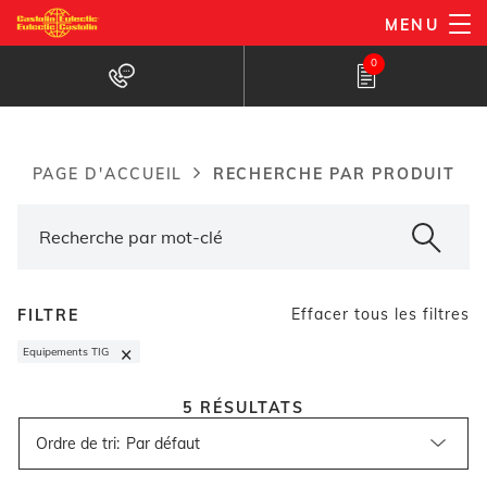
Aller
MENU
au
Recherche de produits
0
contenu
principal
RECHERCHE PAR PRODUIT
PAGE D'ACCUEIL
Breadcrumb
Effacer tous les filtres
FILTRE
×
Equipements TIG
5
RÉSULTATS
Ordre de tri
: