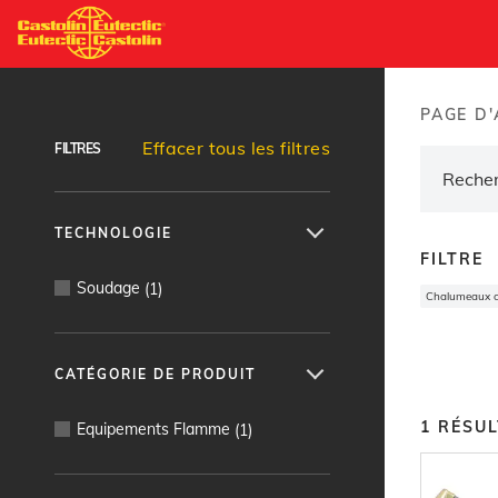
Aller
au
Recherche de produits
contenu
principal
PAGE D'
Brea
Effacer tous les filtres
FILTRES
TECHNOLOGIE
FILTRE
Soudage
(
1
)
Chalumeaux 
CATÉGORIE DE PRODUIT
1
RÉSUL
Equipements Flamme
(
1
)