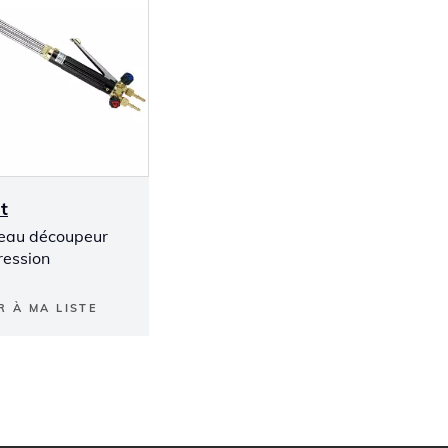
t
eau découpeur
ression
R À MA LISTE