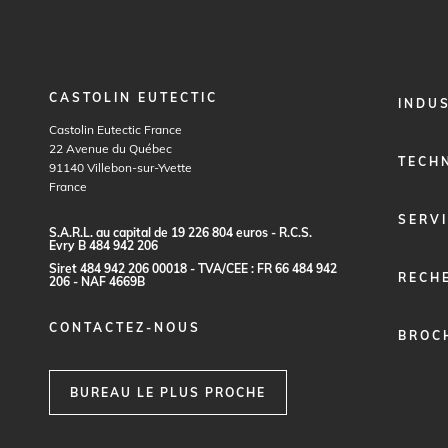
CASTOLIN EUTECTIC
FOOTER
INDU
MENU
Castolin Eutectic France
1
22 Avenue du Québec
TECH
91140
Villebon-sur-Yvette
France
SERV
S.
A
.R.
L
.
a
u c
a
p
it
a
l
d
e
1
9
2
2
6
80
4
e
ur
o
s - R.
C
.
S
.
E
vr
y B
4
8
4
9
4
2
20
6
S
i
re
t
48
4
9
4
2
2
0
6
0
0
0
1
8 -
TVA
/C
E
E :
F
R
6
6
48
4
9
4
2
RECH
2
0
6 - N
A
F
4
6
69
B
CONTACTEZ-NOUS
BROC
BUREAU LE PLUS PROCHE