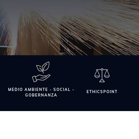
ido
al
MEDIO AMBIENTE - SOCIAL -
ETHICSPOINT
GOBERNANZA