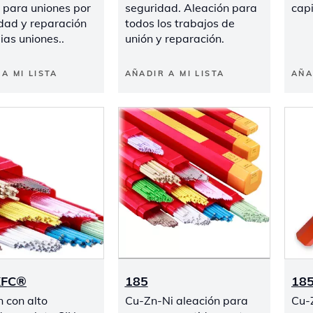
a para uniones por
seguridad. Aleación para
cap
idad y reparación
todos los trabajos de
ias uniones..
unión y reparación.
A MI LISTA
AÑADIR A MI LISTA
AÑA
XFC®
185
18
n con alto
Cu-Zn-Ni aleación para
Cu-