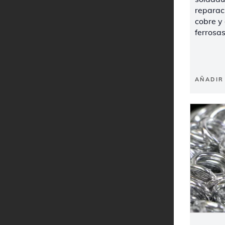
reparac
cobre y
ferrosas
AÑADIR 