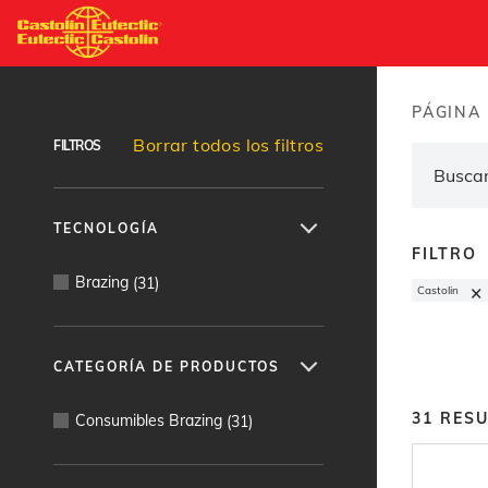
Pasar
al
Buscador de productos
contenido
principal
PÁGINA 
Brea
Borrar todos los filtros
FILTROS
TECNOLOGÍA
FILTRO
Brazing
(
31
)
×
Castolin
CATEGORÍA DE PRODUCTOS
31
RES
Consumibles Brazing
(
31
)