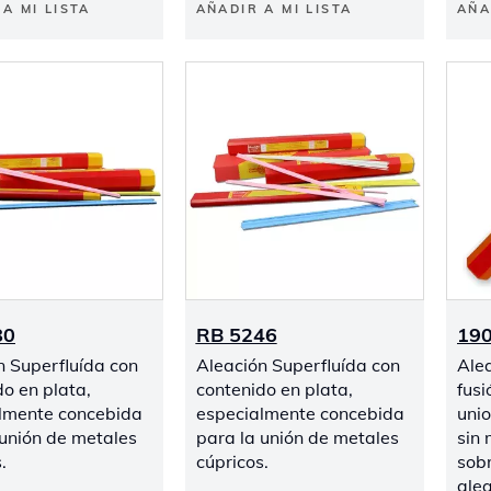
A MI LISTA
AÑADIR A MI LISTA
AÑA
80
RB 5246
19
n Superfluída con
Aleación Superfluída con
Ale
do en plata,
contenido en plata,
fusi
lmente concebida
especialmente concebida
unio
 unión de metales
para la unión de metales
sin
.
cúpricos.
sobr
alea