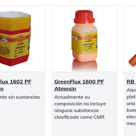
lux 1602 PF
GreenFlux 1600 PF
RB
in
Atmosin
Alea
pla
te sin sustancias
Actualmente su
una 
composición no incluye
bue
ninguna substancia
elev
clasificada como CMR
mec