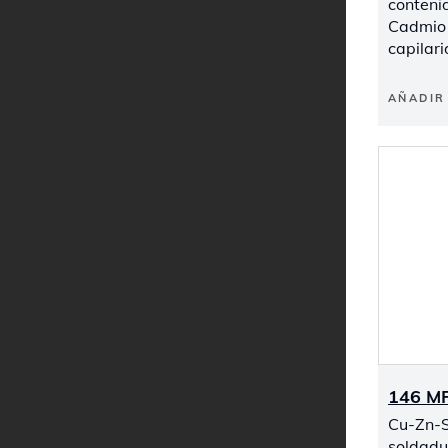
conteni
Cadmio 
capilar
AÑADIR 
146 M
Cu-Zn-S
soldadu