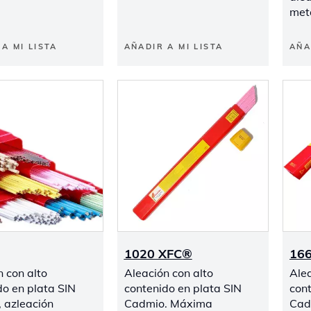
met
A MI LISTA
AÑADIR A MI LISTA
AÑA
1020 XFC®
16
n con alto
Aleación con alto
Alea
do en plata SIN
contenido en plata SIN
cont
 azleación
Cadmio. Máxima
Cad