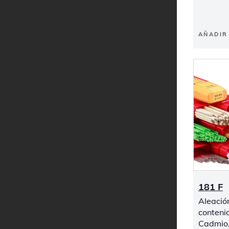
AÑADIR 
181 F
Aleació
conteni
Cadmio,