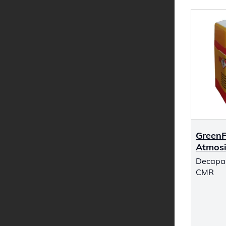
GreenF
Atmos
Decapan
CMR