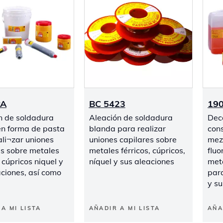
PA
BC 5423
19
n de soldadura
Aleación de soldadura
Dec
 en forma de pasta
blanda para realizar
cons
ali¬zar uniones
uniones capilares sobre
mez
es sobre metales
metales férricos, cúpricos,
fluo
, cúpricos niquel y
níquel y sus aleaciones
meta
aciones, así como
para
y su
A MI LISTA
AÑADIR A MI LISTA
AÑA