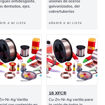
argues antidesgaste,
uniones de aceros
s dentadas, ejes.
galvanizados, del
cobre/tuberías
DIR A MI LISTA
AÑADIR A MI LISTA
16 XFC®
Zn-Ni-Ag Varilla
Cu-Zn-Ni-Ag varilla para
cial con contenido en
la unión de todos lo