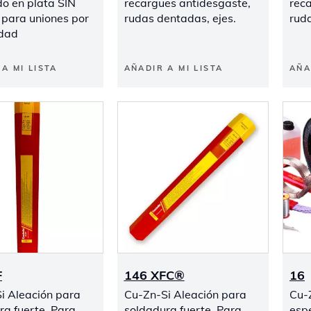
do en plata SIN
recargues antidesgaste,
rec
para uniones por
rudas dentadas, ejes.
ruda
idad
A MI LISTA
AÑADIR A MI LISTA
AÑA
F
146 XFC®
16
i Aleación para
Cu-Zn-Si Aleación para
Cu-
ra fuerte. Para
soldadura fuerte. Para
espe