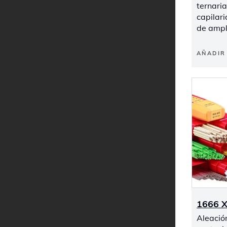
ternari
capilar
de ampl
AÑADIR 
1666 
Aleació