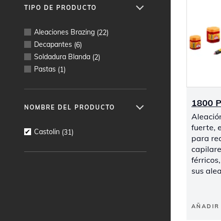
TIPO DE PRODUCTO
Aleaciones Brazing
(
22
)
Decapantes
(
6
)
Soldadura Blanda
(
2
)
Pastas
(
1
)
1800 
NOMBRE DEL PRODUCTO
Aleació
fuerte,
Castolin
(
31
)
para re
capilar
férricos
sus ale
AÑADIR 