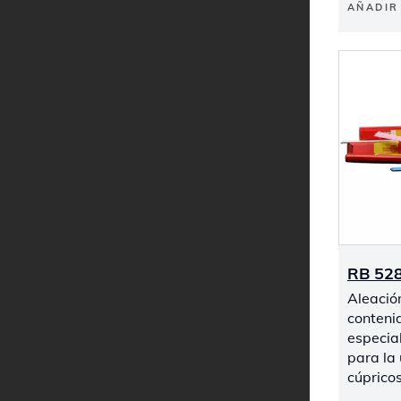
AÑADIR 
RB 52
Aleació
conteni
especia
para la
cúpricos