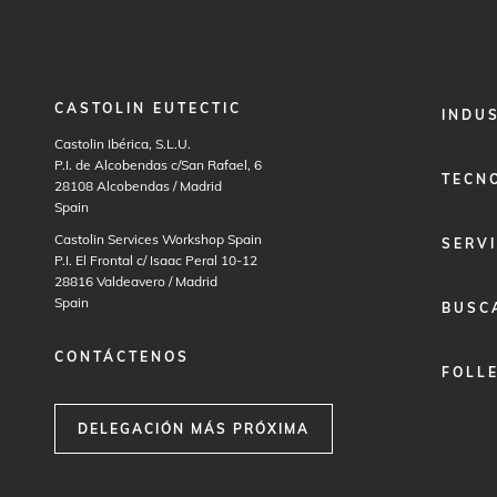
CASTOLIN EUTECTIC
FOOTER
INDU
MENU
Castolin Ibérica, S.L.U.
1
P.I. de Alcobendas c/San Rafael, 6
TECN
28108
Alcobendas / Madrid
Spain
Castolin Services Workshop Spain
SERVI
P.I. El Frontal c/ Isaac Peral 10-12
28816
Valdeavero / Madrid
Spain
BUSC
CONTÁCTENOS
FOLL
DELEGACIÓN MÁS PRÓXIMA