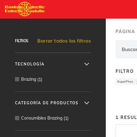
Pasar
al
Buscador de productos
contenido
principal
PÁGINA 
Brea
Borrar todos los filtros
FILTROS
TECNOLOGÍA
FILTRO
Brazing
(
1
)
XuperPhos
CATEGORÍA DE PRODUCTOS
1
RESU
Consumibles Brazing
(
1
)